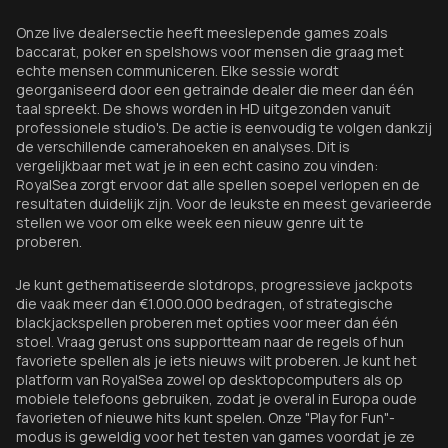
Onze live dealersectie heeft meeslepende games zoals
baccarat, poker en spelshows voor mensen die graag met
echte mensen communiceren. Elke sessie wordt
georganiseerd door een getrainde dealer die meer dan één
taal spreekt. De shows worden in HD uitgezonden vanuit
professionele studio's. De actie is eenvoudig te volgen dankzij
de verschillende camerahoeken en analyses. Dit is
vergelijkbaar met wat je in een echt casino zou vinden:
RoyalSea zorgt ervoor dat alle spellen soepel verlopen en de
resultaten duidelijk zijn. Voor de leukste en meest gevarieerde
stellen we voor om elke week een nieuw genre uit te
proberen.
Je kunt gethematiseerde slotdrops, progressieve jackpots
die vaak meer dan €1.000.000 bedragen, of strategische
blackjackspellen proberen met opties voor meer dan één
stoel. Vraag gerust ons supportteam naar de regels of hun
favoriete spellen als je iets nieuws wilt proberen. Je kunt het
platform van RoyalSea zowel op desktopcomputers als op
mobiele telefoons gebruiken, zodat je overal in Europa oude
favorieten of nieuwe hits kunt spelen. Onze "Play for Fun"-
modus is geweldig voor het testen van games voordat je ze