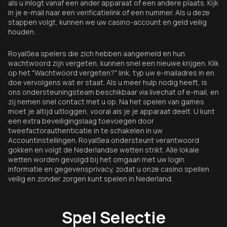
als u inlogt vanaf een ander apparaat of een andere plaats. Kijk
in je e-mail naar een verificatielink of een nummer. Als u deze
stappen volgt, kunnen we uw casino-account en geld veilig
houden.
RoyalSea spelers die zich hebben aangemeld en hun
wachtwoord zijn vergeten, kunnen snel een nieuwe krijgen. Klik
op het "Wachtwoord vergeten?" link, typ uw e-mailadres in en
doe vervolgens wat er staat. Als u meer hulp nodig heeft, is
ons ondersteuningsteam beschikbaar via livechat of e-mail, en
zij nemen snel contact met u op. Na het spelen van games
moet je altijd uitloggen, vooral als je je apparaat deelt. U kunt
een extra beveiligingslaag toevoegen door
tweefactorauthenticatie in te schakelen in uw
Accountinstellingen. RoyalSea ondersteunt verantwoord
gokken en volgt de Nederlandse wetten strikt. Alle lokale
wetten worden gevolgd bij het omgaan met uw login
informatie en gegevensprivacy, zodat u onze casino spellen
veilig en zonder zorgen kunt spelen in Nederland.
Spel Selectie