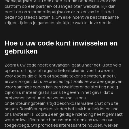
mediapagina's. Als u een code ziet die bedoeld is voor ons
platform op een partner- of aangesloten website, kijk dan
eerst op onze promotiepagina om er zeker van te zijn dat
deze nog steeds actief is. Om elke incentive beschikbaar te
krijgen tijdens je gamesessie, kijk je vaak in deze sectie.
Hoe u uw code kunt inwisselen en
gebruiken
Zodra u uw code heeft ontvangen, gaat u naar het juiste veld
op uw stortings- of registratieformulier en voert u deze in.
Voor codes die cijfers of speciale tekens bevatten, moet u
ervoor zorgen dat u ze precies typt zoals ze worden gegeven.
Voor sommige codes kan een kwalificerende storting nodig
zijn om u meteen gratis spins te geven. In het geval dat u
problemen heeft met de verlossing, is ons
ondersteuningsteam altijd beschikbaar via live chat om u te
helpen. RoyalSea-spelers vinden het leuk hoe helder en snel
ons systeem is. Zodra u een geldige inzending heeft gemaakt,
worden kwalificerende bonussen meteen aan uw account
toegevoegd. Om promoties interessant te houden, werken