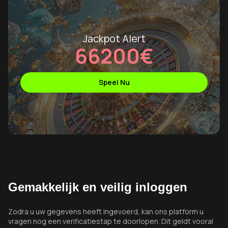
Jackpot Alert
66200€
Speel Nu
Gemakkelijk en veilig inloggen
Zodra u uw gegevens heeft ingevoerd, kan ons platform u
vragen nog een verificatiestap te doorlopen. Dit geldt vooral