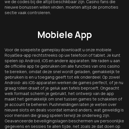
we de codes bij die altijd beschikbaar zijn. Casino fans die
nieuwe bonussen willen vinden, moeten altijd de promoties
sectie vaak controleren.
Mobiele App
Voor de soepelste gameplay downloadt u onze mobiele
RoyalSea-app rechtstreeks op uw telefoon of tablet. Je kunt
spelen op Android, iOS en andere apparaten. We raden u aan
de officiële app te gebruiken om alle functies van ons casino
te bereiken, omdat deze snel wordt geladen, gemakkelijk te
gebruiken is en u toegang geeft tot elk onderdeel. Op zowel
Android- als iOS-apparaten werken de games perfect, of je nu
graag rollen draait of je geluk aan tafels beproeft. Ongeacht
welk formaat scherm je gebruikt, het ontwerp van de app
maakt het gemakkelijk om snel tussen games te schakelen of
je account te beheren. Pushmeldingen laten je weten over
nieuwe slots en deals voordat iemand anders, wat geweldig is
voor mensen die graag spelen terwijl ze onderweg zijn.
Geavanceerde beveiligingslagen beschermen uw persoonlijke
gegevens en sessies te allen tijde, net zoals ze dat doen op