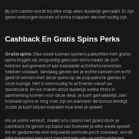
Bij ons casino wordt bij elke stap alles duidelijk gemaakt. Er zijn
geen verborgen kosten of extra stappen die niet nodig zijn.
Cashback En Gratis Spins Perks
Gratis spins:
Elke week kunnen spelers pakketten met gratis
spins krijgen op zorgvuldig gekozen slots nadat ze zich
hebben aangemeld of aan bepaalde activiteitsvereisten
hebben voldaan. Vandaag geven we je echte kansen om echt
geld te winnen met deze spins op de populairste games in
onze lounge. Het is eenvoudig te activeren vanaf uw
dashboard, en we maken altijd duidelijk welke titels in
aanmerking komen voor deze deal. Je kunt gemakkelijk zien
hoeveel spins er nog over zijn en wanneer de bonus eindigt,
zodat je kunt blijven bepalen hoe snel je speelt.
Als je soms verliest, maakt ons casino het goed door je
cashback te geven op basis van hoeveel je elke week speelt.
Als er gedurende een bepaalde periode pech toeslaat, wordt
elke maandag een vast percentage van uw nettoverliezen