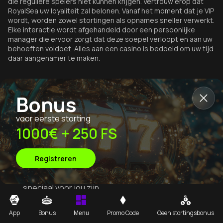
die reguliere spelers niet kunnen krijgen. Vertrouw erop dat
RoyalSea uw loyaliteit zal belonen. Vanaf het moment dat je VIP
wordt, worden zowel stortingen als opnames sneller verwerkt.
Elke interactie wordt afgehandeld door een persoonlijke
manager die ervoor zorgt dat deze soepel verloopt en aan uw
behoeften voldoet. Alles aan een casino is bedoeld om uw tijd
daar aangenamer te maken.
Vip Privileges
Bonus
Ons speciale programma is opgezet om u echte voordelen te
voor eerste storting
geven, zoals
1000€ + 250 FS
Wekelijkse Cashback:
tot 15% van uw
Registreren
nettoverliezen wordt elke maandag geretourneerd.
Als je jarig bent, koop dan speciale cadeaus die
speciaal voor jou zijn.
Woon online toernooien en real-life evenementen bij
App
Bonus
Promo Code
Geen stortingsbonus
Menu
die speciaal voor VIP's zijn gepland.