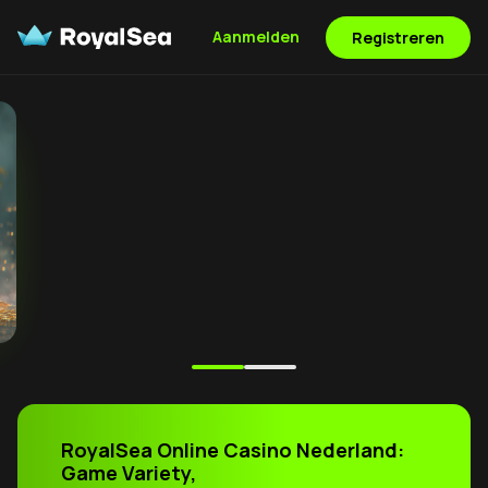
Aanmelden
Registreren
RoyalSea Online Casino Nederland:
Game Variety,